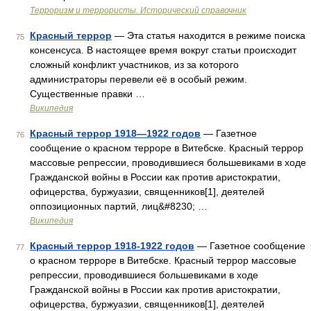
Терроризм и террористы. Исторический справочник
Красный террор
— Эта статья находится в режиме поиска
75
консенсуса. В настоящее время вокруг статьи происходит
сложный конфликт участников, из за которого
администраторы перевели её в особый режим.
Существенные правки …
Википедия
Красный террор 1918—1922 годов
— Газетное
76
сообщение о красном терроре в Витебске. Красный террор
массовые репрессии, проводившиеся большевиками в ходе
Гражданской войны в России как против аристократии,
офицерства, буржуазии, священников[1], деятелей
оппозиционных партий, лиц&#8230; …
Википедия
Красный террор 1918-1922 годов
— Газетное сообщение
77
о красном терроре в Витебске. Красный террор массовые
репрессии, проводившиеся большевиками в ходе
Гражданской войны в России как против аристократии,
офицерства, буржуазии, священников[1], деятелей