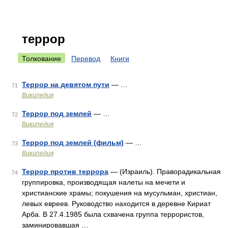
террор
Толкование
Перевод
Книги
Террор на девятом пути
— …
71
Википедия
Террор под землей
— …
72
Википедия
Террор под землей (фильм)
— …
73
Википедия
Террор против террора
— (Израиль). Праворадикальная
74
группировка, производящая налеты на мечети и
христианские храмы; покушения на мусульман, христиан,
левых евреев. Руководство находится в деревне Кириат
Арба. В 27.4.1985 была схвачена группа террористов,
заминировавшая …